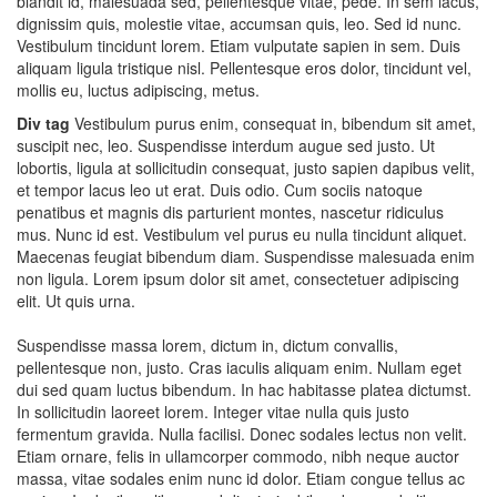
blandit id, malesuada sed, pellentesque vitae, pede. In sem lacus,
dignissim quis, molestie vitae, accumsan quis, leo. Sed id nunc.
Vestibulum tincidunt lorem. Etiam vulputate sapien in sem. Duis
aliquam ligula tristique nisl. Pellentesque eros dolor, tincidunt vel,
mollis eu, luctus adipiscing, metus.
Div tag
Vestibulum purus enim, consequat in, bibendum sit amet,
suscipit nec, leo. Suspendisse interdum augue sed justo. Ut
lobortis, ligula at sollicitudin consequat, justo sapien dapibus velit,
et tempor lacus leo ut erat. Duis odio. Cum sociis natoque
penatibus et magnis dis parturient montes, nascetur ridiculus
mus. Nunc id est. Vestibulum vel purus eu nulla tincidunt aliquet.
Maecenas feugiat bibendum diam. Suspendisse malesuada enim
non ligula. Lorem ipsum dolor sit amet, consectetuer adipiscing
elit. Ut quis urna.
Suspendisse massa lorem, dictum in, dictum convallis,
pellentesque non, justo. Cras iaculis aliquam enim. Nullam eget
dui sed quam luctus bibendum. In hac habitasse platea dictumst.
In sollicitudin laoreet lorem. Integer vitae nulla quis justo
fermentum gravida. Nulla facilisi. Donec sodales lectus non velit.
Etiam ornare, felis in ullamcorper commodo, nibh neque auctor
massa, vitae sodales enim nunc id dolor. Etiam congue tellus ac